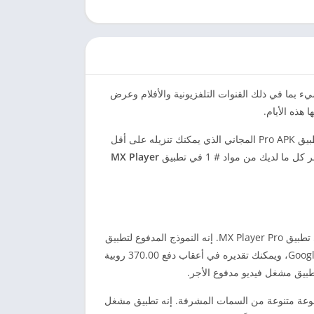
شيء بما في ذلك القنوات التلفزيونية والأفلام وعرض
هذه الأيام.
. إنه تطبيق Pro APK المجاني الذي يمكنك تنزيله على أقل
لديك من مواد # 1 في تطبيق
MX Player
من الآمن أن نقول إنك زخرفة مكدسة وتحب المشاهدة على الويب ومادة منفصلة؟ في حالة الإجابة بنعم، ربما تكون قد تعرفت على تطبيق MX Player Pro. إنه النموذج المدفوع لتطبيق
MX Player الذي يتكون من أكثر المكونات غير العادية التي لا يمكنك رؤيتها في النموذج المجاني. يمكن الوصول إليه من متجر Google Play، ويمكنك تقديره في أعقاب دفع 370.00 روبية
طبيق مشغل فيديو مدفوع الأجر.
جموعة متنوعة من السمات المشرفة. إنه تطبيق مشغل