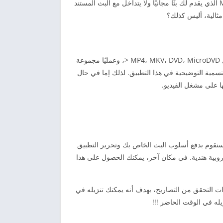
فيديو لا تشوبه شائبة يدعم جميع تكوينات الفيديو والتعليقات التوضيحية لنقلها. بالإضافة إلى ذلك، إنه نموذج ترويجي مجاني لمشغل MX الذي يقدم لك بثًا مجانيًا ولا يتداخل مع البث المستند
MX Player Pro هو تطبيق الاندرويد قابل للتكيف يمكنه العمل مع كل منظمة من التسجيلات والتعليقات التوضيحية. هنا يمكنك تشغيل MP4، MKV، DVD، MicroDVD <، وعمليًا مجموعة
تسمية التوضيحية في هذا التطبيق. لذلك إما في حال
ا على مشغل الفيديو.
مكان المثالي. منذ ذلك الحين، سنقوم بدفع أسلوب البث الخاص بك وتحرير التطبيق
التكلفة. إذا كنت ستفتح متجر Google Play وتبحث عن تطبيق MX Player Pro، فسترى في هذه المرحلة أنه مدفوع بـ 370.00 روبية هندية. في مكان آخر، يمكنك الحصول على هذا
يات التحقق من التصاريح، بهدف أنه يمكنك تنزيله في
له في الوقت الحاضر !!!