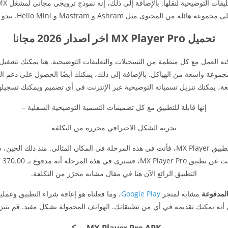
المحتوى مثل Ashram و Mastram و Hello Mini. تبدو مثالية، أليس كذلك؟
تحميل MX Player Pro اخر اصدار 2026 مجانا
جموعة واسعة من الهياكل. بالإضافة إلى ذلك، يمكنك أيضًا الحصول على دعم ال
غة، يمكنك تنزيل تسمياته التوضيحية عبر الإنترنت في أي تصميم ويمكنك تسجيله
إنها قابلة للتطبيق مع كل تصميمات التسمية التوضيحية السفلية –
تجربة الشكل الاحترافي محررة من التكلفة
في حال كنت باحثًا محترفًا واستنفدت الشكل الحر لتطبيق MX Player، فأنت في هذه المرحلة في ال
من 
التطبيق الرائع الآن هنا في مقال مشابه محرّر من التكلفة.
مشابه لمتجر
Google Play
، وما فعلناه هو إعاقة شراء التطبيق وعمل
 أنه يمكنك تقديمه في أي من تطبيقاتك. الهواتف المحمولة بشكل مفيد. قم بتنزي