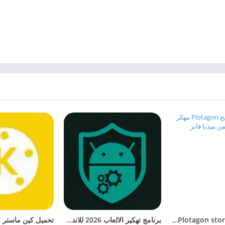
تحميل تطبيق Plotagon story مهكر 2026 من ميديا فاير
برنامج تهكير الالعاب 2026 للاندرويد بدون روت