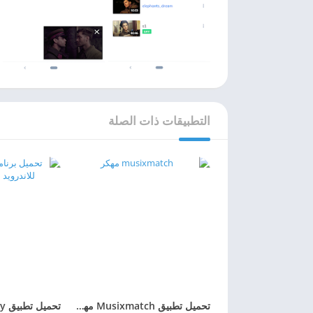
التطبيقات ذات الصلة
تحميل تطبيق Musixmatch مهكر 2026 للاندرويد