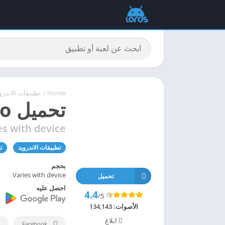
Home
/
تطبيقات الاندرو
تحميل MX Player Pro اخر اصدار 2026 [مجانا]
es with device
تطبيقات الاندرويد
ت
بحجم
Varies with device
تحميل
احصل عليه
4.4
/5
الأصوات:
134,143
ابلاغ
Facebook