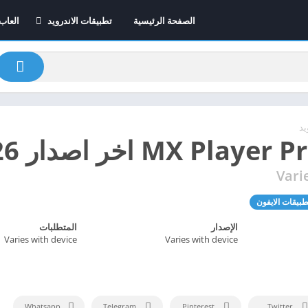
الصفحة الرئيسية
تطبيقات الاندرويد
العاب
تطبيقات الايفون
العاب
2026
برامج اون لاين – الافضل
على الاطلاق
تطبيقات المونتاج
تطبيقات التعلم
يد
Vari
طبيقات الايفون
الإصدار
المتطلبات
Varies with device
Varies with device
Whatsapp
Telegram
Pinterest
Twitter