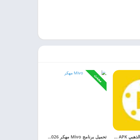
محدث
تحميل كين ماستر الذهبي KineMaster Gold APK مهكر 2026 للاندرويد
تحميل برنامج Mivo مهكر 2026 (مفتوح بالكامل) احدث اصدار