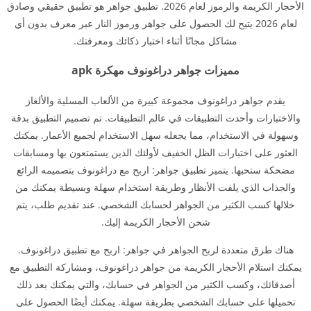
الأحجار الكريمة والرموز لعام 2026. تطبيق جواهر هو تطبيق حقيقي وصادق
لعام 2026 يتيح لك الحصول على جواهر ورموز النار عبر معرف بدون أي
مشاكل مجانًا أثناء اختبار ذكائك ومعرفتك.
مميزات جواهر دراغونوف مهكرة apk
يقدم جواهر دراغونوف مجموعة كبيرة من الألعاب المسلية والألغاز
والاختبارات وأحدث التطبيقات في عالم التطبيقات. تم تصميم التطبيق بدقة
وسهولة في الاستخدام، مما يجعله سهل الاستخدام لجميع الأعمار. يمكنك
العثور على اختبارات الظل الخفيف لأولئك الذين يستمتعون بها ومسابقات
مضحكة ستحبها. يتميز تطبيق جواهر: اربح مع دراغونوف بتصميمه الرائع
والجذاب الذي يلفت الأنظار وطريقة استخدام سهلة وبسيطة يمكنك من
خلالها كسب الكثير من الجواهر لحسابك الشخصي. عند تقديم طلب، يتم
شحن الأحجار الكريمة إليك.
هناك طرق متعددة لربح الجواهر في جواهر: اربح مع تطبيق دراغونوف.
يمكنك استلام الأحجار الكريمة من جواهر دراغونوف، ومشاركة التطبيق مع
أصدقائك، وكسب الكثير من الجواهر في حسابك، والتي يمكنك بعد ذلك
تحميلها على حسابك الشخصي بطريقة سهلة. يمكنك أيضًا الحصول على