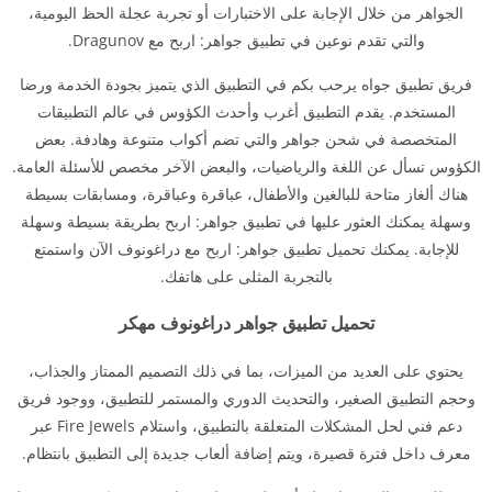
الجواهر من خلال الإجابة على الاختبارات أو تجربة عجلة الحظ اليومية،
والتي تقدم نوعين في تطبيق جواهر: اربح مع Dragunov.
فريق تطبيق جواه يرحب بكم في التطبيق الذي يتميز بجودة الخدمة ورضا
المستخدم. يقدم التطبيق أغرب وأحدث الكؤوس في عالم التطبيقات
المتخصصة في شحن جواهر والتي تضم أكواب متنوعة وهادفة. بعض
الكؤوس تسأل عن اللغة والرياضيات، والبعض الآخر مخصص للأسئلة العامة.
هناك ألغاز متاحة للبالغين والأطفال، عباقرة وعباقرة، ومسابقات بسيطة
وسهلة يمكنك العثور عليها في تطبيق جواهر: اربح بطريقة بسيطة وسهلة
للإجابة. يمكنك تحميل تطبيق جواهر: اربح مع دراغونوف الآن واستمتع
بالتجربة المثلى على هاتفك.
تحميل تطبيق جواهر دراغونوف مهكر
يحتوي على العديد من الميزات، بما في ذلك التصميم الممتاز والجذاب،
وحجم التطبيق الصغير، والتحديث الدوري والمستمر للتطبيق، ووجود فريق
دعم فني لحل المشكلات المتعلقة بالتطبيق، واستلام Fire Jewels عبر
معرف داخل فترة قصيرة، ويتم إضافة ألعاب جديدة إلى التطبيق بانتظام.