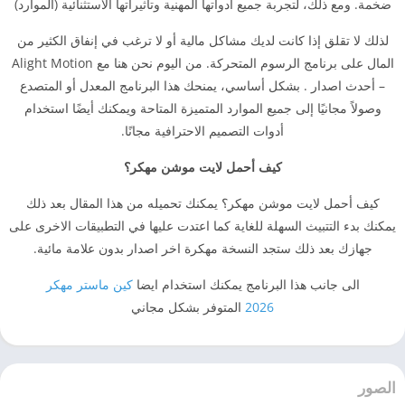
ضخمة. ومع ذلك، لتجربة جميع أدواتها المهنية وتأثيراتها الاستثنائية (الموارد)
لذلك لا تقلق إذا كانت لديك مشاكل مالية أو لا ترغب في إنفاق الكثير من
المال على برنامج الرسوم المتحركة. من اليوم نحن هنا مع Alight Motion
– أحدث اصدار . بشكل أساسي، يمنحك هذا البرنامج المعدل أو المتصدع
وصولاً مجانيًا إلى جميع الموارد المتميزة المتاحة ويمكنك أيضًا استخدام
أدوات التصميم الاحترافية مجانًا.
كيف أحمل لايت موشن مهكر؟
كيف أحمل لايت موشن مهكر؟ يمكنك تحميله من هذا المقال بعد ذلك
يمكنك بدء التتبيث السهلة للغاية كما اعتدت عليها في التطبيقات الاخرى على
جهازك بعد ذلك ستجد النسخة مهكرة اخر اصدار بدون علامة مائية.
الى جانب هذا البرنامج يمكنك استخدام ايضا
كين ماستر مهكر
2026
المتوفر بشكل مجاني
الصور