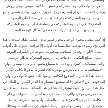
تعرف أدوات الرسوم المتحركة وأهميتها. لذا لايت موشن مهكر برو هو
برنامج التصميم الذي تم إصداره مؤخرًا لأجهزة الاندرويد والذي يتضمن جميع
أدوات الرسوم المتحركة الاحترافية. إذا لم تكن معتادًا على الرسومات
المتحركة، فإن الرسوم المتحركة هي ببساطة قطع الرسوم المتحركة
والفيديو التي تخلق تأثيرات خادعة في أشكال فنية مختلفة.
إذا كنت منشئ محتوى أو حتى محرر فيديو عادي، فيجب عليك استخدام هذا
البرنامج، وسوف يفاجئك حقًا بمساعدة أدواته الاحترافية. يحتوي على أدوات
تعديل الألوان، وفلاتر استثنائية، ومجموعة متنوعة من التأثيرات المرئية
بجودة سطح المكتب، بالإضافة إلى الرسوم المتحركة للإطار الرئيسي،
والتي ستساعدك كثيرًا. ومع ذلك، للاستمتاع بجميع الأدوات المهنية والموارد
الاستثنائية، بدأت لايت موشن مهكر 2026 اشتراكًا مدفوعًا يكلف الكثير.
يمنحك هذا الاشتراك المدفوع إمكانية الوصول إلى جميع الأدوات والموارد
المدفوعة. لكن لا تقلق إذا لم تستطع استثمار هذا القدر الكبير من المال في
مثل هذا البرنامج، حيث سنوفر لك هنا في هذه المقالة النسخة المعدلة من
لايت موشن مهكر، والتي ستمنحك كل هذه الميزات المدفوعة دون أي
تكلفة. لذا يرجى الاطلاع على المقالة بأكملها، وجمع المعرفة الكاملة،
وتحميل لايت موشن مهكر من الرابط المتوفر في هذه المقالة ويمكنك