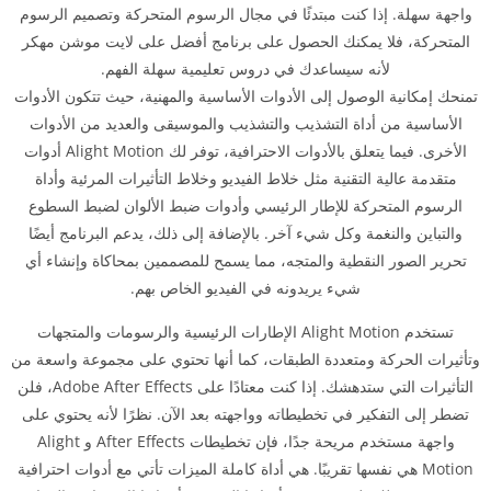
واجهة سهلة. إذا كنت مبتدئًا في مجال الرسوم المتحركة وتصميم الرسوم
المتحركة، فلا يمكنك الحصول على برنامج أفضل على لايت موشن مهكر
لأنه سيساعدك في دروس تعليمية سهلة الفهم.
تمنحك إمكانية الوصول إلى الأدوات الأساسية والمهنية، حيث تتكون الأدوات
الأساسية من أداة التشذيب والتشذيب والموسيقى والعديد من الأدوات
الأخرى. فيما يتعلق بالأدوات الاحترافية، توفر لك Alight Motion أدوات
متقدمة عالية التقنية مثل خلاط الفيديو وخلاط التأثيرات المرئية وأداة
الرسوم المتحركة للإطار الرئيسي وأدوات ضبط الألوان لضبط السطوع
والتباين والنغمة وكل شيء آخر. بالإضافة إلى ذلك، يدعم البرنامج أيضًا
تحرير الصور النقطية والمتجه، مما يسمح للمصممين بمحاكاة وإنشاء أي
شيء يريدونه في الفيديو الخاص بهم.
تستخدم Alight Motion الإطارات الرئيسية والرسومات والمتجهات
وتأثيرات الحركة ومتعددة الطبقات، كما أنها تحتوي على مجموعة واسعة من
التأثيرات التي ستدهشك. إذا كنت معتادًا على Adobe After Effects، فلن
تضطر إلى التفكير في تخطيطاته وواجهته بعد الآن. نظرًا لأنه يحتوي على
واجهة مستخدم مريحة جدًا، فإن تخطيطات After Effects و Alight
Motion هي نفسها تقريبًا. هي أداة كاملة الميزات تأتي مع أدوات احترافية