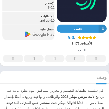
الإصدار
3.6.2
المتطلبات
6.0 and up
تحميل
احصل عليه
5.0
/5
الأصوات:
3,179
ابلاغ
وصف
في سلسلة تطبيقات التصميم والتحرير، سنناقش اليوم نظرة عامة على
برنامج
لايت موشن مهكر 2026
والوظائف والواجهة ونزودك أيضًا بإصدار
معدّل من Alight Motion مهكر حيث ستختبر جميع الميزات المدفوعة
والمتميزة. مجانا. إذا كنت قد استخدمت برنامج VideoStar iOS، فيجب أن