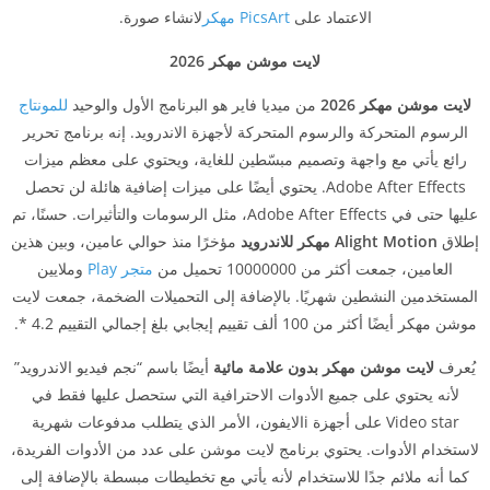
الاعتماد على
PicsArt مهكر
لانشاء صورة.
لايت موشن مهكر 2026
لايت موشن مهكر 2026
من ميديا فاير هو البرنامج الأول والوحيد
للمونتاج
الرسوم المتحركة والرسوم المتحركة لأجهزة الاندرويد. إنه برنامج تحرير
رائع يأتي مع واجهة وتصميم مبسّطين للغاية، ويحتوي على معظم ميزات
Adobe After Effects. يحتوي أيضًا على ميزات إضافية هائلة لن تحصل
عليها حتى في Adobe After Effects، مثل الرسومات والتأثيرات. حسنًا، تم
إطلاق
Alight Motion مهكر للاندرويد
مؤخرًا منذ حوالي عامين، وبين هذين
العامين، جمعت أكثر من 10000000 تحميل من
متجر Play
وملايين
المستخدمين النشطين شهريًا. بالإضافة إلى التحميلات الضخمة، جمعت لايت
موشن مهكر أيضًا أكثر من 100 ألف تقييم إيجابي بلغ إجمالي التقييم 4.2 *.
يُعرف
لايت موشن مهكر بدون علامة مائية
أيضًا باسم “نجم فيديو الاندرويد”
لأنه يحتوي على جميع الأدوات الاحترافية التي ستحصل عليها فقط في
Video star على أجهزة iالايفون، الأمر الذي يتطلب مدفوعات شهرية
لاستخدام الأدوات. يحتوي برنامج لايت موشن على عدد من الأدوات الفريدة،
كما أنه ملائم جدًا للاستخدام لأنه يأتي مع تخطيطات مبسطة بالإضافة إلى