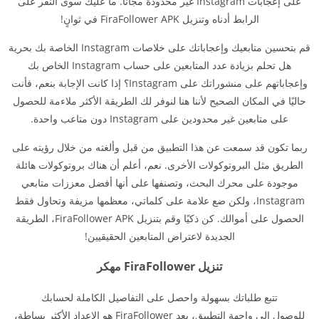
على إعجابات Instagram غير محدودة مجانًا. ما عليك سوى النقر على
الرابط أدناه وتنزيل FiraFollower APK في ثوانٍ!
قم بتحسين متابعيك وإعجاباتك على خلاصات Instagram الخاصة بك بحرية
هل تحلم بزيادة عدد المتابعين على حساب Instagram الخاص بك
وإعجاباتهم على منشوراتك على Instagram؟ إذا كانت الإجابة بنعم، فأنت
حاليًا في المكان الصحيح لأننا هنا لنوفر لك الطريقة الأكثر ملاءمة للحصول
على متابعين غير محدودين على Instagram دون متاعب واحدة.
ربما تكون قد سمعت عن هذا التطبيق من قبل وألغته من خلال رؤيته على
الطريق مثل البروتوكولات الأخرى. نعم، أعلم أن هناك بروتوكولات هائلة
موجودة على محرك البحث، وتصنفها على أنها أفضل معززات متابعي
Instagram، ولكن ضع علامة على كلماتي، معظمها مزيفة وتحاول فقط
الحصول على أموالك. كن ذكيًا وقم بتنزيل FiraFollower APK، الطريقة
الجديدة لاعتراض المتابعين الحقيقيين!
تنزيل FiraFollower مهكر
تتبع طلباتك بسهولة واحصل على التفاصيل الكاملة لحسابك
للوصول إلى واجهة التطبيق، يعد FiraFollower هو الإعداد الأكثر بساطة،