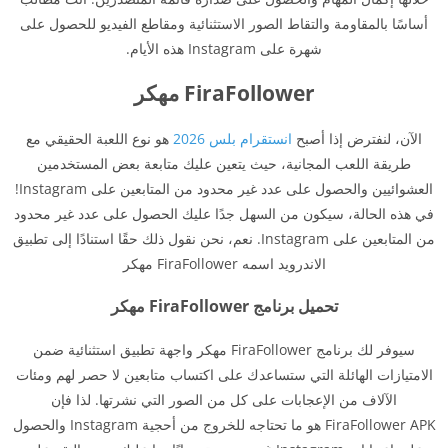
أساسًا بالمقاومة والتقاط الصور الاستثنائية ومقاطع الفيديو للحصول على
شهرة على Instagram هذه الأيام.
FiraFollower مهكر
الآن، لنفترض إذا أصبح
انستقرام بلس 2026
هو نوع اللعبة الحقيقي مع
طريقة اللعب المجانية، حيث يتعين عليك متابعة بعض المستخدمين
العشوائيين والحصول على عدد غير محدود من المتابعين على Instagram!
في هذه الحالة، سيكون من السهل جدًا عليك الحصول على عدد غير محدود
من المتابعين على Instagram. نعم، نحن نقول ذلك حقًا استنادًا إلى تطبيق
الاندرويد اسمه FiraFollower مهكر
تحميل برنامج FiraFollower مهكر
سيوفر لك برنامج FiraFollower مهكر واجهة تطبيق استثنائية ضمن
الامتيازات الهائلة التي ستساعدك على اكتساب متابعين لا حصر لهم ومئات
الآلاف من الإعجابات على كل من الصور التي نشرتها. لذا فإن
FiraFollower APK هو ما تحتاجه للخروج من أحجية Instagram والحصول