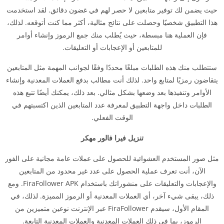
حيث يضمن لك توفير متابعين لا حصر لهم في غضون دقائق. لقد استخدمت
هذا التطبيق شخصيًا وحصلت على نتائج مثالية، أكثر مما كنت أتوقعه. لذلك،
فإن العملية هنا مبسطة، حيث يُطلب منك جمع الرموز وإنشاء أوامر
للمتابعين أو الإعجابات أو التعليقات.
ستتطلب منك هذه الطلبات مبلغًا محددًا وفقًا لجوانب المهمة مثل المتابعين
يتقاضون رمزيًا لمتابع واحد. لذلك أنت مطالب بدفع العملات المعدنية وإنشاء
الأوامر وتنفيذها بعد وضعها بشكل مثالي. بعد ذلك، يمكنك أيضًا تتبع هذه
الطلبات داخل واجهة التطبيق لمعرفة عدد المتابعين الذين اكتسبتهم في
الوقت الفعلي.
تنزيل فيرا فالور مهكر
مثل صور المستخدم العشوائية للحصول على عملات عامة مجانية على الفور
الآن، أنت تعرف عملية الحصول على عدد غير محدود من المتابعين
والإعجابات والتعليقات على منشوراتك باستخدام FiraFollower APK. ومع
ذلك، يبقى شيء آخر، أي العملات المعدنية أو الرموز المميزة. لذلك، في
المقام الأول، سيقدم FiraFollower عبر الإنترنت نوعين متميزين من
الرموز، بما في ذلك العملات المعدنية والعملات المعدنية التابعة.