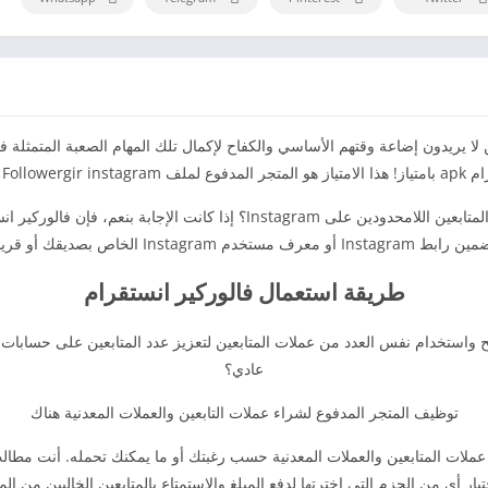
ا يريدون إضاعة وقتهم الأساسي والكفاح لإكمال تلك المهام الصعبة المتمثلة في
لف Followergir instagram مهكر.
هل تريد إهداء أصدقائك وتريد رؤيتهم مندهشين من المتابعين اللامحدودين على
قك أو قريبك وإدخاله في محرك البحث.
طريقة استعمال فالوركير انستقرام
عادي؟
توظيف المتجر المدفوع لشراء عملات التابعين والعملات المعدنية هناك
ملات المتابعين والعملات المعدنية حسب رغبتك أو ما يمكنك تحمله. أنت مطالب ه
يار أي من الحزم التي اخترتها لدفع المبلغ والاستمتاع بالمتابعين الخاليين من ال