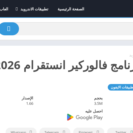
الصفحة الرئيسية
تطبيقات الاندرويد
العاب
تطبيقات الايفون
العاب
2026
برامج اون لاين – الافضل
على الاطلاق
تطبيقات المونتاج
تطبيقات التعلم
يد
فالوركير انستقرام 2026 APK أخر اصدار
طبيقات الايفون
بحجم
الإصدار
1.66
3.5M
احصل عليه
Whatsapp
Telegram
Pinterest
Twitter