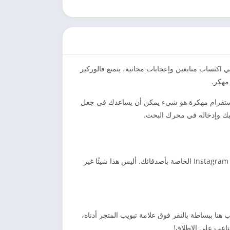
 اكتساب متابعين وإعجابات مجانية، يتمتع فالوركير
 Instagram؟ إذا كانت الإجابة بنعم، فإن فالوركير انستقرام مهكرة هو شيء يمكن أن يساعدك في جعل
بعد ذلك، يجب عليك اختيار الملف الشخصي الصحيح واستخدام نفس العدد من عملات المتابعين لتعزيز عدد المتابعين على حسابات Instagram الخاصة بأصدقائك. أليس هذا شيئًا غير
نا ببساطة بالنقر فوق علامة تبويب المتجر أدناه،
متاعب على الإطلاق!