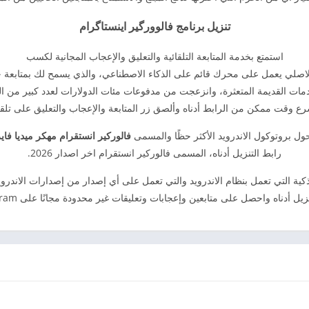
تنزيل برنامج فالوورگير اينستاگرام
استمتع بخدمة المتابعة التلقائية والتعليق والإعجاب المجانية لكسب
لاصلي يعمل على محرك قائم على الذكاء الاصطناعي، والذي يسمح لك بمتابعة ج
دمات القديمة المتعثرة، وانزعجت من مدفوعات مئات الدولارات لعدد كبير من الم
رع وقت ممكن من الرابط أدناه وألصق زر المتابعة والإعجاب والتعليق على تلقا
 حول بروتوكول الاندرويد الأكثر حظًا والمسمى
فالوركير انستقرام مهكر ميديا فاي
رابط التنزيل أدناه، المسمى فالوركير انستقرام اخر اصدار 2026.
على جميع الهواتف الذكية التي تعمل بنظام الاندرويد والتي تعمل على أي إصدار من إصدارا
زيل أدناه واحصل على متابعين وإعجابات وتعليقات غير محدودة مجانًا على Instagram!