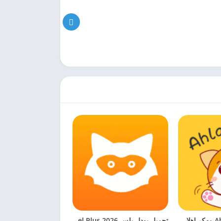
تحميل برنامج Ahlan مهكر اهلا شات [لا محدود من كوينزات]
تحميل يودل بلس 2026 Jodel Plus بدون جلبريك