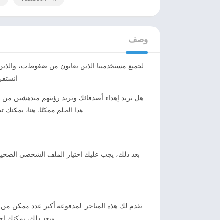
وصف
لجميع مستخدمينا الذين يعانون من ضغوطات، والذين ل
انستقرام apk بامتياز! هذا الامتياز هو المتجر المدفوع لم
هذا الحلم ممكنًا. هنا، يمكنك تضمين رابط Instagram أو معرف مستخدم Instagram الخاص بصدي
تقدم لك هذه المتاجر المدفوعة أكبر عدد ممكن من ع
وبعد ذلك، يمكنك اخت