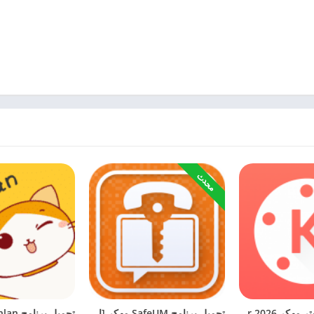
محدث
تحميل كين ماستر مهكر KineMaster 2026 (بدون علامة مائية) للاندرويد
تحميل برنامج SafeUM مهكر [الأحدث] 2026 للاندرويد