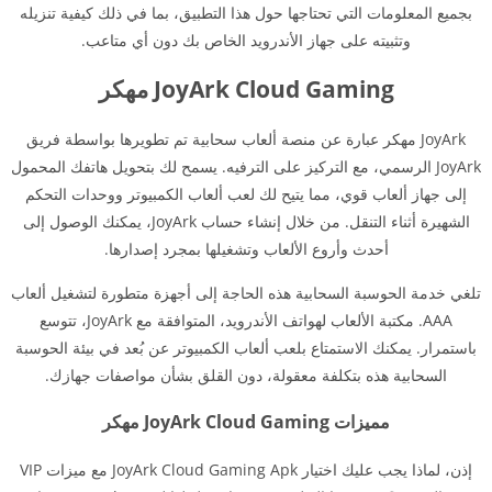
بجميع المعلومات التي تحتاجها حول هذا التطبيق، بما في ذلك كيفية تنزيله
وتثبيته على جهاز الأندرويد الخاص بك دون أي متاعب.
JoyArk Cloud Gaming مهكر
JoyArk مهكر عبارة عن منصة ألعاب سحابية تم تطويرها بواسطة فريق
JoyArk الرسمي، مع التركيز على الترفيه. يسمح لك بتحويل هاتفك المحمول
إلى جهاز ألعاب قوي، مما يتيح لك لعب ألعاب الكمبيوتر ووحدات التحكم
الشهيرة أثناء التنقل. من خلال إنشاء حساب JoyArk، يمكنك الوصول إلى
أحدث وأروع الألعاب وتشغيلها بمجرد إصدارها.
تلغي خدمة الحوسبة السحابية هذه الحاجة إلى أجهزة متطورة لتشغيل ألعاب
AAA. مكتبة الألعاب لهواتف الأندرويد، المتوافقة مع JoyArk، تتوسع
باستمرار. يمكنك الاستمتاع بلعب ألعاب الكمبيوتر عن بُعد في بيئة الحوسبة
السحابية هذه بتكلفة معقولة، دون القلق بشأن مواصفات جهازك.
مميزات JoyArk Cloud Gaming مهكر
إذن، لماذا يجب عليك اختيار JoyArk Cloud Gaming Apk مع ميزات VIP