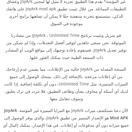
غير المؤمنة؟ يقدم هذا التطبيق تجربة لا مثيل لها لمحبي JoyArk وعشاق
التطبيقات المماثلة. من خلال تثبيت تطبيق JoyArk mod apk على هاتفك
الذكي، ستستمتع بتجربة مدهشة حقًا لا يمكن أن تضاهيها برامج أخرى
موجودة في السوق.
قم بتنزيل وتثبيت برنامج JoyArk ، Unlimited Time) من مصادرنا
الموثوقة. نحن نسعى جاهدين لتوفير أفضل التعديلات، وإذا لم نتمكن من
توفير تعديل JoyArk، فسنقوم بإعادة توجيهك إلى مواقع الويب أو المصادر
ذات السمعة الطيبة حيث يمكنك العثور عليها.
النسخة المعدلة من JoyArk خالية من الإعلانات، مما يضمن عدم إزعاجك
من أي إعلانات مزعجة. بالإضافة إلى ذلك، يمنحك الوصول إلى جميع
الميزات المتميزة، مثل Unlimited Time، دون أي تكلفة إضافية. إذا كانت
لديك أي أسئلة أو مخاوف بشأن وظائف التطبيق، فلا تتردد في ترك تعليق،
وسوف نتعامل معها.
الآن دعنا نستكشف ميزات JoyArk مع المزايا المميزة غير المؤمنة.
JoyArk
Mod APK
هو الإصدار المتميز من تطبيق JoyArk، والذي يوفر الوصول إلى
جميع ميزاته دون أي مدفوعات أو إعلانات. في هذا الإصدار، يمكنك إكمال أي