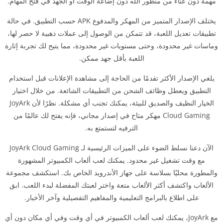
مهمة دون عناء من منظور الله دون إضاعة الوقت أو الجهد في فتح المهام.
يختلف الإصدار المتميز من المهكر والمدفوع APK حسب التطبيق. في حالة
تطبيقات تعديل اللعبة، قد تتمكن من الوصول إلى عملات ذهبية لا حصر لها،
وماسات غير محدودة، وحتى مستويات غير محدودة، مما يتيح لك تجربة إثارة
اللعبة بأقل جهد ممكن.
يلغي الإصدار الأكثر تقدمًا من الحاجة إلى مشاهدة الإعلانات قبل استخدام
التطبيق ويعطل وظائف الشحن من التطبيقات الشائعة. من خلال اختيار
الخيار النظيف والصديق للبيئة، يمكنك تجنب أي مشكلة. نظرًا لأن JoyArk
Cloud Gaming مهكر متاح في إصدار مجاني، فإنه يفتح لك عالمًا من
الترفيه لتستمتع به.
الآن دعنا نسلط الضوء على الميزات الرئيسية لـ JoyArk Cloud Gaming
مع وقت تشغيل غير محدود. يمكنك لعب ألعاب الكمبيوتر المشهورة
والمطورة محليًا بسلاسة على جهاز الأندرويد الخاص بك. استكشف مجموعة
الألعاب واكتشف أكثر الألعاب متعة واختر لعبتك المفضلة لبدء اللعب. ابق
على اطلاع بالبرامج التعليمية والمفاهيم التفصيلية وآخر الأخبار.
مع JoyArk، يمكنك لعب ألعاب الكمبيوتر في أي وقت وفي أي مكان دون أي