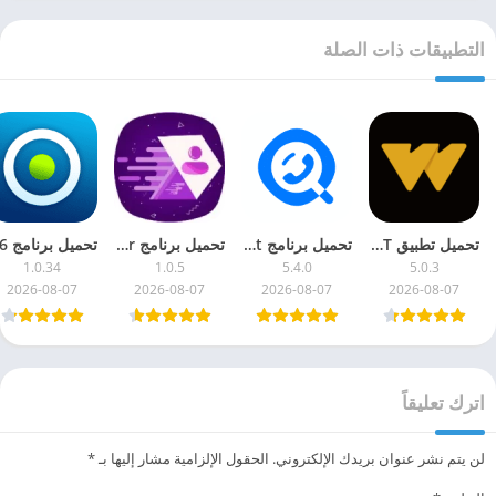
التطبيقات ذات الصلة
تحميل تطبيق WATCH IT مهكر 2026 للاندرويد وللايفون
تحميل برنامج Getcontact مهكر للاندرويد [مدفوع]
تحميل برنامج FiraFollower مهكر 2026 [لا حدود من المتابعين]
1.0.34
1.0.5
5.4.0
5.0.3
2026-08-07
2026-08-07
2026-08-07
2026-08-07
اترك تعليقاً
لن يتم نشر عنوان بريدك الإلكتروني.
الحقول الإلزامية مشار إليها بـ
*