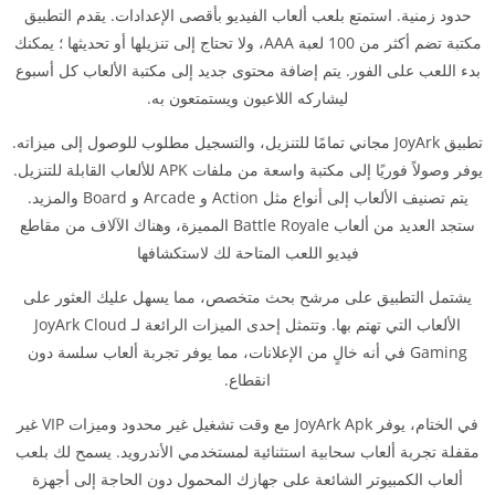
حدود زمنية. استمتع بلعب ألعاب الفيديو بأقصى الإعدادات. يقدم التطبيق
مكتبة تضم أكثر من 100 لعبة AAA، ولا تحتاج إلى تنزيلها أو تحديثها ؛ يمكنك
بدء اللعب على الفور. يتم إضافة محتوى جديد إلى مكتبة الألعاب كل أسبوع
ليشاركه اللاعبون ويستمتعون به.
تطبيق JoyArk مجاني تمامًا للتنزيل، والتسجيل مطلوب للوصول إلى ميزاته.
يوفر وصولاً فوريًا إلى مكتبة واسعة من ملفات APK للألعاب القابلة للتنزيل.
يتم تصنيف الألعاب إلى أنواع مثل Action و Arcade و Board والمزيد.
ستجد العديد من ألعاب Battle Royale المميزة، وهناك الآلاف من مقاطع
فيديو اللعب المتاحة لك لاستكشافها
يشتمل التطبيق على مرشح بحث متخصص، مما يسهل عليك العثور على
الألعاب التي تهتم بها. وتتمثل إحدى الميزات الرائعة لـ JoyArk Cloud
Gaming في أنه خالٍ من الإعلانات، مما يوفر تجربة ألعاب سلسة دون
انقطاع.
في الختام، يوفر JoyArk Apk مع وقت تشغيل غير محدود وميزات VIP غير
مقفلة تجربة ألعاب سحابية استثنائية لمستخدمي الأندرويد. يسمح لك بلعب
ألعاب الكمبيوتر الشائعة على جهازك المحمول دون الحاجة إلى أجهزة