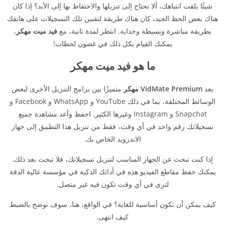
شيئًا يلفت انتباهك، ألا تحتاج إلى تنزيلها والاحتفاظ بها إلى الأبد؟ إذا كان
هناك بعض الحظ الجيد، كان هناك طريقة لتقنين تلك التسجيلات على هاتفك
بطريقة مباشرة وبسيطة وجذابة. انتظر لمدة ثانية، مع
فيد ميت مهكر
،
يمكنك القيام بكل ذلك في غضون لحظات!
ما هو فيد ميت مهكر
يعد
VidMate Premium مهكر
متميزًا بين برامج التنزيل الأخرى لبعض
الوسائط المختلفة، بما في ذلك YouTube و WhatsApp و Facebook و
Snapchat و Instagram وغيرها الكثير. احفظ وأعد مشاهدة جميع
تسجيلاتك رقم واحد في أي وقت، فقط من تنزيل هذا التطبيق إلى جهاز
الاندرويد الخاص بك.
إذا كنت تبحث عن الجهاز المناسب لتنزيل تسجيلاتك، فلا تبحث بعد ذلك.
يمكنك حفظ مقاطع الفيديو هذه في أداتك الذكية في مؤسسة عالية الدقة
لترى في أي وقت تكون فيه غير متصل.
كيف يمكن أن تكون أساسية للغاية؟ في الواقع، هنا، سوف نوضح بالضبط
كيف انتهى.