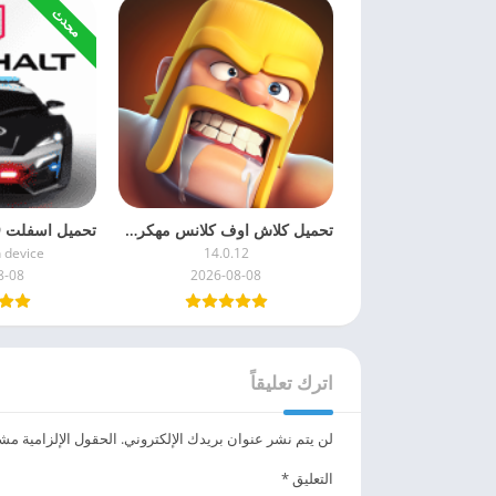
محدث
تحميل كلاش اوف كلانس مهكرة 2026 – Clash of Clans APK للاندرويد
h device
14.0.12
8-08
2026-08-08
اترك تعليقاً
لن يتم نشر عنوان بريدك الإلكتروني.
الحقول الإلزامية مشار
التعليق
*