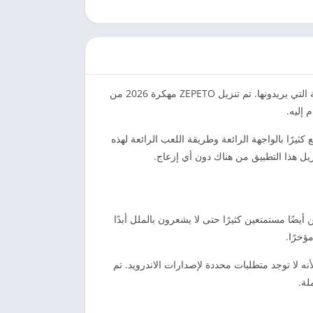
ZEPETO مهكرة هي لعبة ترفيهية مشهورة جدًا حيث ينشئ الأشخاص صورهم الرمزية الخاصة بهم ويقومون أيضًا بتخصيصها بالطريقة التي يريدونها. تم تنزيل ZEPETO مهكرة 2026 من
 إليه.
لجميع كثيرًا بالواجهة الرائعة وطريقة اللعب الرائعة لهذه
يضًا مستمتعين كثيرًا حتى لا يشعرون بالملل أبدًا
ؤخرًا.
لأنه لا توجد متطلبات محددة لإصدارات الاندرويد. تم