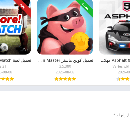
محدث
جديد
تحميل اسفلت Asphalt 9 مهكرة 2026 للاندرويد
تحميل كوين ماستر Coin Master مهكرة 2026 اخر اصدار
2.21
3.5.380
Varies wit
6-08-08
2026-08-08
2026-0
 إليها بـ
*