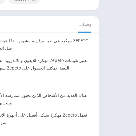
وصف
قبل الع
تعتبر تقييمات Zepeto مهكرة للايف
اللعبة. يمكنك الحصول على Zepeto بسهولة من مواقع مختلفة وهو متاح أيضًا على Google Play الشهير جدًا ويمكنك تنزيل هذا التطبيق من هناك دون أي إزعاج.
هناك العديد من الأشخاص الذين يحبون ممارسة الألعا
وينجذبو
تعمل Zepeto مهكرة بشكل أفضل على أجهز
سرد بعض ميزات eto