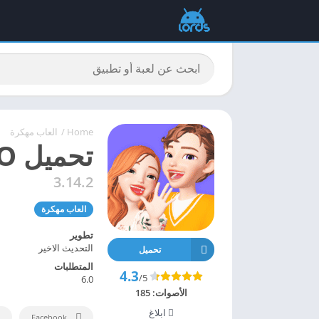
Home
/
العاب مهكرة
تحميل ZEPETO مهكرة 2026 [فلوس لاتنتهي] أخر اصدار
3.14.2
العاب مهكرة
تطوير
التحديث الاخير
تحميل
المتطلبات
4.3
/5
6.0
الأصوات:
185
ابلاغ
Facebook