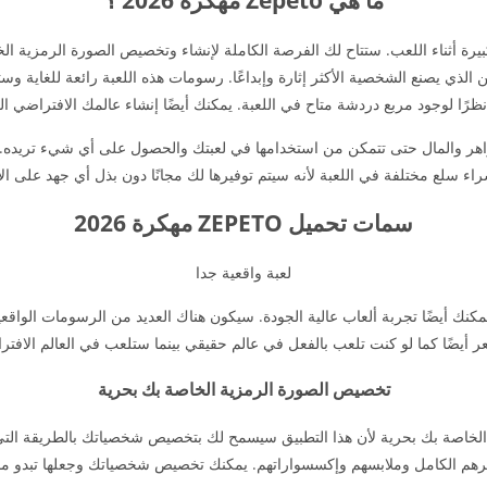
ما هي Zepeto مهكرة 2026 ؟
دة كبيرة أثناء اللعب. ستتاح لك الفرصة الكاملة لإنشاء وتخصيص الصورة الرمزية ال
ي يصنع الشخصية الأكثر إثارة وإبداعًا. رسومات هذه اللعبة رائعة للغاية وستشع
رًا لوجود مربع دردشة متاح في اللعبة. يمكنك أيضًا إنشاء عالمك الافتراضي ال
املاً إلى جميع الجواهر والمال حتى تتمكن من استخدامها في لعبتك والحصول على أي شيء
ء سلع مختلفة في اللعبة لأنه سيتم توفيرها لك مجانًا دون بذل أي جهد على ال
سمات تحميل ZEPETO مهكرة 2026
لعبة واقعية جدا
لغاية ويمكنك أيضًا تجربة ألعاب عالية الجودة. سيكون هناك العديد من الرسومات ال
 أيضًا كما لو كنت تلعب بالفعل في عالم حقيقي بينما ستلعب في العالم الافتر
تخصيص الصورة الرمزية الخاصة بك بحرية
لرمزية الخاصة بك بحرية لأن هذا التطبيق سيسمح لك بتخصيص شخصياتك بالطريقة التي
هرهم الكامل وملابسهم وإكسسواراتهم. يمكنك تخصيص شخصياتك وجعلها تبدو ممي