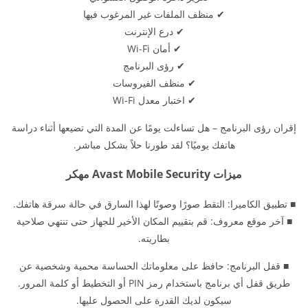
✔ منظف الملفات غير المرغوب فيها
✔ درع الإنترنت
✔ أمان Wi-Fi
✔ رؤى البرنامج
✔ منظف الفيروسات
✔ اختبار معدل Wi-Fi
إقران رؤى البرنامج – هل تساءلت يومًا عن المدة التي تضيعها أثناء دراسة
هاتفك يوميًا؟ لقد طورنا حلاً بشكل مباشر.
ميزات Avast Mobile Security مهكر
■ تطبيق الكاميرا: التقط صورًا وصوتًا لهذا السارق في حالة سرقة هاتفك.
■ آخر موقع معروف: قم بتقييم المكان الأخير للجهاز حتى تنتهي صلاحية
بطاريته.
■ قفل البرنامج: حافظ على معلوماتك الحساسة محمية وشخصية عن
طريق قفل أي برنامج باستخدام رمز PIN أو التخطيط أو كلمة المرور.
سيكون لديك القدرة على الحصول عليها.