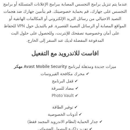
عندما يتم تنزيل برامج التجسس المصابة ببرامج الإعلانات المتسللة أو برامج
التجسس على جهازك، قم بحماية خصوصيتك. قم بتأمين جهازك ضد هجمات
التصيد الاحتيالي من رسائل البريد الإلكتروني أو المكالمات الهاتفية أو
المواقع المصابة أو الرسائل النصية القصيرة. قم بالتبديل حول VPN للحفاظ
على أمان وخصوصية تصفحك للإنترنت، وللحصول على حلول البث
المدفوعة المفضلة لديك عند السفر إلى الخارج.
افاست للاندرويد مع التفعيل
ميزات جديدة ومذهلة لبرنامج
Avast Mobile Security مهكر
✔ محرك مكافحة الفيروسات
✔ قفل البرنامج
✔ مضاد للسرقة
✔ Photo Vault
✔ توفير الطاقة
✔ أذونات الخصوصية
✔ جدار الحماية (لنظام الاندرويد المجمد فقط)
✔ تعزيز ذاكرة الوصول العشوائي