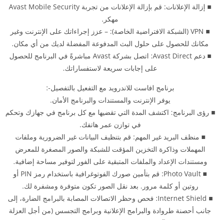
■ إزالة الإعلانات: قم بإزالة الإعلانات من تجربة Avast Mobile Security
مهكر.
■ VPN (الشبكة الافتراضية الخاصة): – عزز إجراءاتك على الإنترنت وغير
مكانك للحصول على حلول البث المدفوعة المفضلة لديك من أي مكان.
■ دعم Avast Direct: اتصل بشركة Avast مباشرةً في البرنامج للحصول
على إجابات سريعة لاستفساراتك.
برنامج افاست للاندرويد مع التفعيل بالتفصيل-:
يوفر الإنترنت والمستندات والبرنامج الأمان.
■ رؤى البرنامج: اكتشف المدة التي تقضيها مع كل برنامج في جهازك وتحكم
في توازن عمر هاتفك.
■ منظف البريد غير المهم: قم بتنظيف البيانات غير الضرورية وملفات
المهملات وذاكرة التخزين المؤقت للشبكة والصور المصغرة للمعرض
ومستندات الإعداد والملفات المتبقية على الفور لتوفير مساحة إضافية.
■ Photo Vault: قم بتأمين صورك الفوتوغرافية باستخدام رمز PIN أو
روتين أو كلمة مرور. بعد نقل الصور تكون متوفرة ومشفرة لك.
■ Internet Shield: فحص وحظر الاتصالات المصابة بالبرامج الضارة، إلى
جانب أحصنة طروادة والبرامج الإعلانية وبرامج التجسس (من أجل العزلة