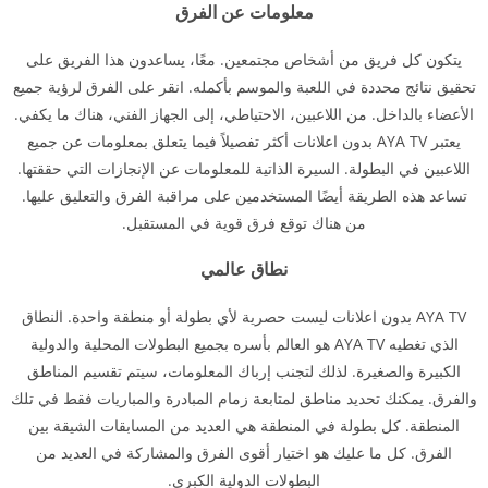
معلومات عن الفرق
يتكون كل فريق من أشخاص مجتمعين. معًا، يساعدون هذا الفريق على
تحقيق نتائج محددة في اللعبة والموسم بأكمله. انقر على الفرق لرؤية جميع
الأعضاء بالداخل. من اللاعبين، الاحتياطي، إلى الجهاز الفني، هناك ما يكفي.
يعتبر AYA TV بدون اعلانات أكثر تفصيلاً فيما يتعلق بمعلومات عن جميع
اللاعبين في البطولة. السيرة الذاتية للمعلومات عن الإنجازات التي حققتها.
تساعد هذه الطريقة أيضًا المستخدمين على مراقبة الفرق والتعليق عليها.
من هناك توقع فرق قوية في المستقبل.
نطاق عالمي
AYA TV بدون اعلانات ليست حصرية لأي بطولة أو منطقة واحدة. النطاق
الذي تغطيه AYA TV هو العالم بأسره بجميع البطولات المحلية والدولية
الكبيرة والصغيرة. لذلك لتجنب إرباك المعلومات، سيتم تقسيم المناطق
والفرق. يمكنك تحديد مناطق لمتابعة زمام المبادرة والمباريات فقط في تلك
المنطقة. كل بطولة في المنطقة هي العديد من المسابقات الشيقة بين
الفرق. كل ما عليك هو اختيار أقوى الفرق والمشاركة في العديد من
البطولات الدولية الكبرى.