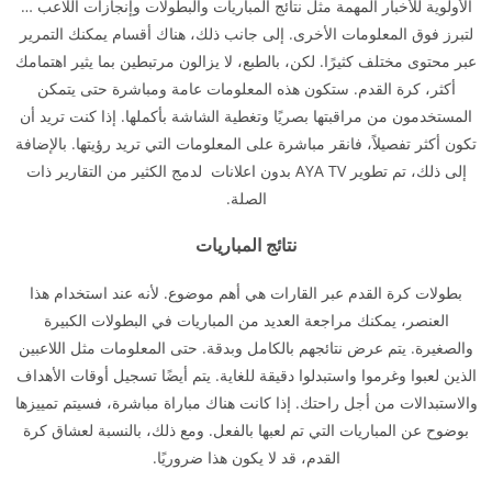
الأولوية للأخبار المهمة مثل نتائج المباريات والبطولات وإنجازات اللاعب …
لتبرز فوق المعلومات الأخرى. إلى جانب ذلك، هناك أقسام يمكنك التمرير
عبر محتوى مختلف كثيرًا. لكن، بالطبع، لا يزالون مرتبطين بما يثير اهتمامك
أكثر، كرة القدم. ستكون هذه المعلومات عامة ومباشرة حتى يتمكن
المستخدمون من مراقبتها بصريًا وتغطية الشاشة بأكملها. إذا كنت تريد أن
تكون أكثر تفصيلاً، فانقر مباشرة على المعلومات التي تريد رؤيتها. بالإضافة
إلى ذلك، تم تطوير AYA TV بدون اعلانات لدمج الكثير من التقارير ذات
الصلة.
نتائج المباريات
بطولات كرة القدم عبر القارات هي أهم موضوع. لأنه عند استخدام هذا
العنصر، يمكنك مراجعة العديد من المباريات في البطولات الكبيرة
والصغيرة. يتم عرض نتائجهم بالكامل وبدقة. حتى المعلومات مثل اللاعبين
الذين لعبوا وغرموا واستبدلوا دقيقة للغاية. يتم أيضًا تسجيل أوقات الأهداف
والاستبدالات من أجل راحتك. إذا كانت هناك مباراة مباشرة، فسيتم تمييزها
بوضوح عن المباريات التي تم لعبها بالفعل. ومع ذلك، بالنسبة لعشاق كرة
القدم، قد لا يكون هذا ضروريًا.