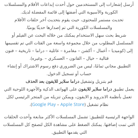
أرسل إشعارات إلى المستخدمين حول أحدث إبداعات الأفلام والمسلسلات
الكورية والآسيوية التي أضفتها إلى قائمة المفضلة لديك.
تحديث مستمر للمحتوى، حيث يقوم بتحديث آخر حلقات الأفلام
والمسلسلات الكورية التي تم إصدارها حديثًا يوميًا.
شريط بحث سهل الاستخدام يمكنك من خلاله البحث عن الفيلم أو
المسلسل المطلوب من خلال مجموعة واسعة من الفئات التي تم تقسيمها
إلى (كوميديا – أعمال – أكشن – مغامرة – عائلية – دراما – تاريخية – فنون
قتالية – خيال – القانون – العسكري – .وغيره).
التطبيق مجاني تمامًا، ليس من الضروري دفع رسوم الاشتراك أو إنشاء
حساب أو تسجيل الدخول.
قم بتنزيل وتشغيل
دراما سلاير للايفون بعد الحذف
يعمل تطبيق
دراما سلاير للايفون
على الهواتف الذكية والأجهزة اللوحية التي
تعمل بأنظمة الاندرويد و الايفون، ويمكن تنزيله من المتجر الرئيسي لكل
نظام تشغيل (
Apple Store
–
Google Play
).
الواجهة الرئيسية للتطبيق: تشمل المسلسلات الأكثر متابعة وأحدث الحلقات
التي تمت إضافتها. يمكنك الضغط على مشاهدة الكل لتصفح كل المسلسلات
التي يقدمها التطبيق.