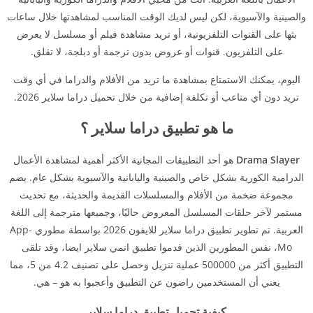
والصينية والآسيوية، لكن ليس لديك الوقت المناسب لمشاهدتها خلال ساعات
بثها على القنوات التلفزيونية، أو تريد مشاهدة فيلم أو مسلسل لا يعرض
على التلفزيون. قنوات أو عروض بدون ترجمة أو دبلجة، لا تقلق.
اليوم، يمكنك الاستمتاع بمشاهدة ما تريد من الأفلام والدراما في أي وقت
تريد دون أي متاعب أو تكلفة إضافية من خلال تحميل دراما سلاير 2026.
ما هو تطبيق دراما سلاير ؟
Drama Slayer
هو أحد التطبيقات المجانية الأكثر أهمية لمشاهدة الأعمال
الدرامية الكورية بشكل خاص والصينية واليابانية والآسيوية بشكل عام. يضم
مجموعة ضخمة من الأفلام والمسلسلات القديمة والحديثة، مع تحديث
مستمر لآخر حلقات المسلسل المعروض حاليًا، وجميعها مترجمة إلى اللغة
العربية. تم تطوير تطبيق دراما سلاير للايفون 2026 بواسطة مطوري App-
Mo، نفس المطورين الذين قدموا تطبيق انمي سلاير ايضا، وقد تلقى
التطبيق أكثر من 500000 عملية تنزيل وحصل على تصنيف 4.2 من 5، مما
يعني أن المستخدمين راضون عن التطبيق وأعجبوا به هو – هي.
كيفية تحميل تطبيق دراما سلاير