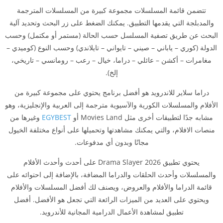
تتضمن قائمة المسلسلات مجموعة كبيرة من المسلسلات المترجمة
والمدبلجة التي يقدمها التطبيق. يمكنك الضغط على زر البحث وتحديد آلية
البحث عن طريق تصفية المسلسل حسب الحالة (مستمر أو مكتمل) وحسب
الدولة (كوري – ياباني – صيني – تايواني – تايلاندي) وحسب النوع (كوميدي –
مغامرات – أكشن – عائلي – دراما، خيال – رعب – رومانسي – تاريخي،
إلخ).
دراما سلاير للاندرويد هو أفضل برنامج يحتوي على مجموعة كبيرة من
الأفلام والمسلسلات الكورية والآسيوية مترجمة إلى العربية والإنجليزية، وهو
مشابه جدًا لتطبيقات أخرى مثل Movies Land أو
EGYBEST
وغيرها من
منصات الافلام، والتي يمكنك مشاهدتها وتحميلها على أنواع مختلفة الخيول
مجانًا وبدون أي مدفوعات.
يحتوي تطبيق Drama Slayer 2026 على أحدث وأحدث الأفلام
والمسلسلات وأحدث الحلقات والدراما المضافة، بالإضافة إلى احتوائه على
قائمة الدراما والأفلام والعروض، ويصنف لك أفضل المسلسلات والأفلام
ويحتوي على العديد من الميزات الرائعة التي تجعل هو الأفضل. أفضل
تطبيق لمشاهدة الأعمال الدرامية المجانية للأندرويد.